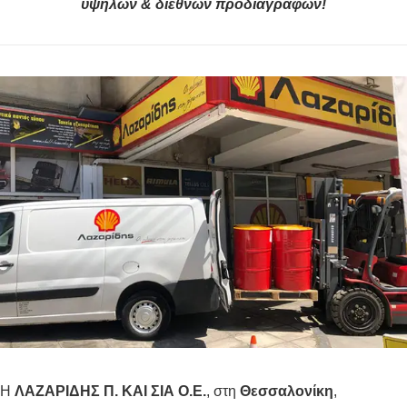
υψηλών & διεθνών προδιαγραφών!
Η
ΛΑΖΑΡΙΔΗΣ Π. ΚΑΙ ΣΙΑ Ο.Ε.
, στη
Θεσσαλονίκη
,