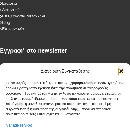
Εταιρεία
Λιπαντικά
Επεξεργασία Μετάλλων
Blog
Επικοινωνία
Eγγραφή στο newsletter
First Name
Διαχείριση Συγκατάθεσης
Για να παρέχουμε την καλύτερη εμπειρία, χρησιμοποιούμε τεχνολογίες όπως
cookies για την αποθήκευση ή/και την πρόσβαση σε πληροφορίες
Last Name
συσκευών. Η συγκατάθεση για τις εν λόγω τεχνολογίες θα μας επιτρέψει να
επεξεργαστούμε δεδομένα προσωπικού χαρακτήρα, όπως συμπεριφορά
περιήγησης ή μοναδικά αναγνωριστικά σε αυτόν τον ιστότοπο. Η μη
συγκατάθεση ή η ανάκληση της συγκατάθεσης, μπορεί να επηρεάσει
αρνητικά ορισμένες λειτουργίες και δυνατότητες.
Company
Manage services