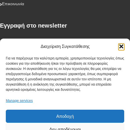
Επικοινωνία
Eγγραφή στο newsletter
First Name
Διαχείριση Συγκατάθεσης
Για να παρέχουμε την καλύτερη εμπειρία, χρησιμοποιούμε τεχνολογίες όπως
cookies για την αποθήκευση ή/και την πρόσβαση σε πληροφορίες
Last Name
συσκευών. Η συγκατάθεση για τις εν λόγω τεχνολογίες θα μας επιτρέψει να
επεξεργαστούμε δεδομένα προσωπικού χαρακτήρα, όπως συμπεριφορά
περιήγησης ή μοναδικά αναγνωριστικά σε αυτόν τον ιστότοπο. Η μη
συγκατάθεση ή η ανάκληση της συγκατάθεσης, μπορεί να επηρεάσει
αρνητικά ορισμένες λειτουργίες και δυνατότητες.
Company
Manage services
Αποδοχή
I have read and agree to the terms & conditions
Δεν αποδέχομαι