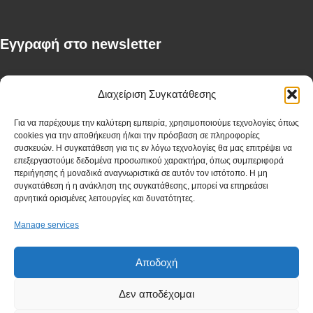
Eγγραφή στο newsletter
First Name
Διαχείριση Συγκατάθεσης
Για να παρέχουμε την καλύτερη εμπειρία, χρησιμοποιούμε τεχνολογίες όπως
cookies για την αποθήκευση ή/και την πρόσβαση σε πληροφορίες
Last Name
συσκευών. Η συγκατάθεση για τις εν λόγω τεχνολογίες θα μας επιτρέψει να
επεξεργαστούμε δεδομένα προσωπικού χαρακτήρα, όπως συμπεριφορά
περιήγησης ή μοναδικά αναγνωριστικά σε αυτόν τον ιστότοπο. Η μη
συγκατάθεση ή η ανάκληση της συγκατάθεσης, μπορεί να επηρεάσει
αρνητικά ορισμένες λειτουργίες και δυνατότητες.
Company
Manage services
Αποδοχή
I have read and agree to the terms & conditions
Δεν αποδέχομαι