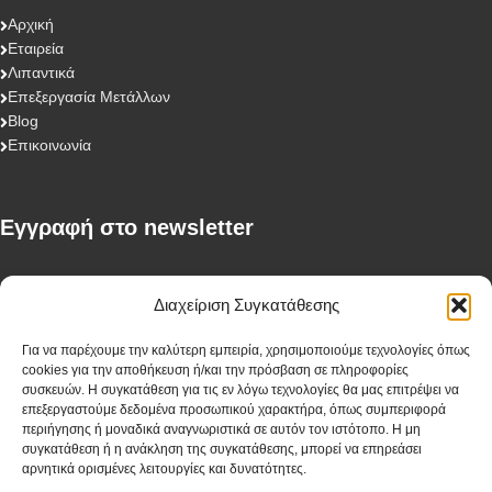
Αρχική
Εταιρεία
Λιπαντικά
Επεξεργασία Μετάλλων
Blog
Επικοινωνία
Eγγραφή στο newsletter
First Name
Διαχείριση Συγκατάθεσης
Για να παρέχουμε την καλύτερη εμπειρία, χρησιμοποιούμε τεχνολογίες όπως
cookies για την αποθήκευση ή/και την πρόσβαση σε πληροφορίες
Last Name
συσκευών. Η συγκατάθεση για τις εν λόγω τεχνολογίες θα μας επιτρέψει να
επεξεργαστούμε δεδομένα προσωπικού χαρακτήρα, όπως συμπεριφορά
περιήγησης ή μοναδικά αναγνωριστικά σε αυτόν τον ιστότοπο. Η μη
συγκατάθεση ή η ανάκληση της συγκατάθεσης, μπορεί να επηρεάσει
αρνητικά ορισμένες λειτουργίες και δυνατότητες.
Company