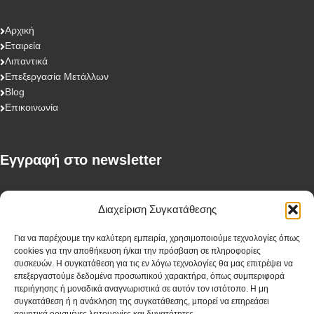
Αρχική
Εταιρεία
Λιπαντικά
Επεξεργασία Μετάλλων
Blog
Επικοινωνία
Eγγραφή στο newsletter
First Name
Διαχείριση Συγκατάθεσης
Για να παρέχουμε την καλύτερη εμπειρία, χρησιμοποιούμε τεχνολογίες όπως
cookies για την αποθήκευση ή/και την πρόσβαση σε πληροφορίες
Last Name
συσκευών. Η συγκατάθεση για τις εν λόγω τεχνολογίες θα μας επιτρέψει να
επεξεργαστούμε δεδομένα προσωπικού χαρακτήρα, όπως συμπεριφορά
περιήγησης ή μοναδικά αναγνωριστικά σε αυτόν τον ιστότοπο. Η μη
συγκατάθεση ή η ανάκληση της συγκατάθεσης, μπορεί να επηρεάσει