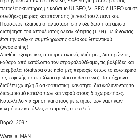
Προηγμένο λιπαντικό TBN 30, SAE 30 για μεσόστροφους
πετρελαιοκινητήρες με καύσιμο ULSFO, VLSFO ή HSFO και σε
συνθήκες μέτριας καταπόνησης (stress) του λιπαντικού.
Προσφέρει εξαιρετική αντίσταση στην οξείδωση και άριστη
διατήρηση του αποθέματος αλκαλικότητας (TBN), μειώνοντας
έτσι την ανάγκη συμπλήρωσης φρέσκου λιπαντικού
(sweetening).
Διαθέτει εξαιρετικές απορρυπαντικές ιδιότητες, διατηρώντας
καθαρά από κατάλοιπα τον στροφαλοθάλαμο, τις βαλβίδες και
τα έμβολα, ιδιαίτερα στις κρίσιμες περιοχές όπως το εσωτερικό
της κεφαλής του εμβόλου (piston undercrown). Ταυτόχρονα
διαθέτει χαμηλή διασκορπιστική ικανότητα, διευκολύνοντας το
διαχωρισμό καταλοίπων και νερού στους διαχωριστήρες.
Κατάλληλο για χρήση και στους μειωτήρες των ναυτικών
κινητήρων και άλλες εφαρμογές στο πλοίο.
Βαρέλι 209lt
Wartsila, MAN