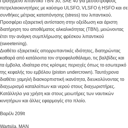
Προηγμένο λιπαντικό TBN 30, SAE 40 για μεσόστροφους
πετρελαιοκινητήρες με καύσιμο ULSFO, VLSFO ή HSFO και σε
συνθήκες μέτριας καταπόνησης (stress) του λιπαντικού.
Προσφέρει εξαιρετική αντίσταση στην οξείδωση και άριστη
διατήρηση του αποθέματος αλκαλικότητας (TBN), μειώνοντας
έτσι την ανάγκη συμπλήρωσης φρέσκου λιπαντικού
(sweetening).
Διαθέτει εξαιρετικές απορρυπαντικές ιδιότητες, διατηρώντας
καθαρά από κατάλοιπα τον στροφαλοθάλαμο, τις βαλβίδες και
τα έμβολα, ιδιαίτερα στις κρίσιμες περιοχές όπως το εσωτερικό
της κεφαλής του εμβόλου (piston undercrown). Ταυτόχρονα
διαθέτει χαμηλή διασκορπιστική ικανότητα, διευκολύνοντας το
διαχωρισμό καταλοίπων και νερού στους διαχωριστήρες.
Κατάλληλο για χρήση και στους μειωτήρες των ναυτικών
κινητήρων και άλλες εφαρμογές στο πλοίο.
Βαρέλι 209lt
Wartsila, MAN