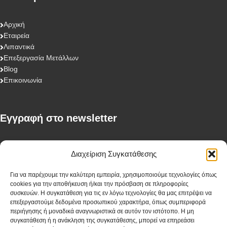
Αρχική
Εταιρεία
Λιπαντικά
Επεξεργασία Μετάλλων
Blog
Επικοινωνία
Eγγραφή στο newsletter
First Name
Διαχείριση Συγκατάθεσης
Για να παρέχουμε την καλύτερη εμπειρία, χρησιμοποιούμε τεχνολογίες όπως
cookies για την αποθήκευση ή/και την πρόσβαση σε πληροφορίες
Last Name
συσκευών. Η συγκατάθεση για τις εν λόγω τεχνολογίες θα μας επιτρέψει να
επεξεργαστούμε δεδομένα προσωπικού χαρακτήρα, όπως συμπεριφορά
περιήγησης ή μοναδικά αναγνωριστικά σε αυτόν τον ιστότοπο. Η μη
συγκατάθεση ή η ανάκληση της συγκατάθεσης, μπορεί να επηρεάσει