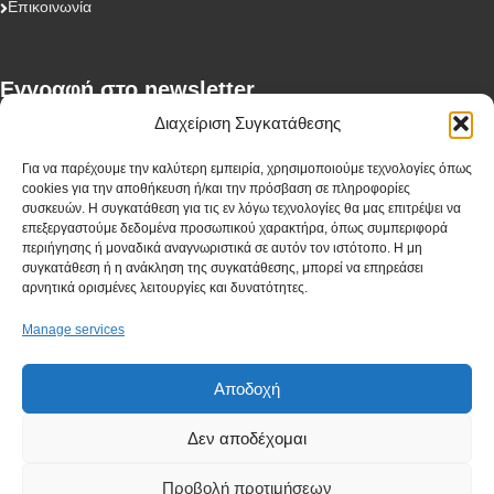
Επικοινωνία
Eγγραφή στο newsletter
Διαχείριση Συγκατάθεσης
First Name
Για να παρέχουμε την καλύτερη εμπειρία, χρησιμοποιούμε τεχνολογίες όπως
cookies για την αποθήκευση ή/και την πρόσβαση σε πληροφορίες
συσκευών. Η συγκατάθεση για τις εν λόγω τεχνολογίες θα μας επιτρέψει να
επεξεργαστούμε δεδομένα προσωπικού χαρακτήρα, όπως συμπεριφορά
περιήγησης ή μοναδικά αναγνωριστικά σε αυτόν τον ιστότοπο. Η μη
Last Name
συγκατάθεση ή η ανάκληση της συγκατάθεσης, μπορεί να επηρεάσει
αρνητικά ορισμένες λειτουργίες και δυνατότητες.
Manage services
Company
Αποδοχή
Δεν αποδέχομαι
I have read and agree to the terms & conditions
Προβολή προτιμήσεων