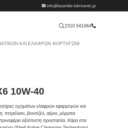
info@lazaridis-lubricants.gr
2310 541064
ΒΑΤΙΚΩΝ ΚΑΙ ΕΛΑΦΡΩΝ ΦΟΡΤΗΓΩΝ
/
X6 10W-40
ινητήρες οχημάτων ελαφρών εφαρμογών και
 πετρέλαιο, βιοντίζελ, αέριο, μίγματα
 προσφέρει αξιόπιστη προστασία. Χάρη στα
ιέχει (Shell Active Cleansing Technology),