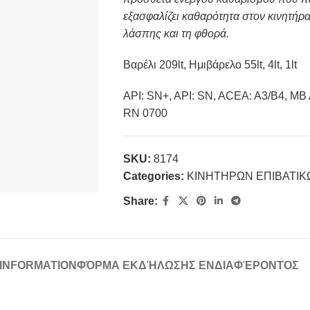
εξασφαλίζει καθαρότητα στον κινητήρ
λάσπης και τη φθορά.
Βαρέλι 209lt, Ημιβάρελο 55lt, 4lt, 1lt
API: SN+, API: SN, ACEA: A3/B4, MB A
RN 0700
SKU:
8174
Categories:
ΚΙΝΗΤΗΡΩΝ ΕΠΙΒΑΤΙ
Share:
 INFORMATION
ΦΌΡΜΑ ΕΚΔΉΛΩΣΗΣ ΕΝΔΙΑΦΈΡΟΝΤΟΣ