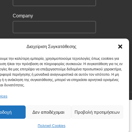
Company
I have read and agree to the terms &
Διαχείριση Συγκατάθεσης
conditions
χουμε την καλύτερη εμπειρία, χρησιμοποιούμε τεχνολογίες όπως cookies για
υση ή/και την πρόσβαση σε πληροφορίες συσκευών. Η συγκατάθεση για τις εν
ογίες θα μας επιτρέψει να επεξεργαστούμε δεδομένα προσωπικού χαρακτήρα,
ιφορά περιήγησης ή μοναδικά αναγνωριστικά σε αυτόν τον ιστότοπο. Η μη
 ή η ανάκληση της συγκατάθεσης, μπορεί να επηρεάσει αρνητικά ορισμένες
και δυνατότητες.
vices
οδοχή
Δεν αποδέχομαι
Προβολή προτιμήσεων
Πολιτική Cookies