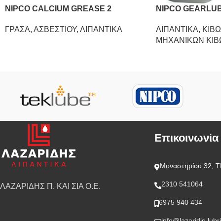
NIPCO CALCIUM GREASE 2
NIPCO GEARLU
ΓΡΑΣΑ
,
ΑΣΒΕΣΤΙΟΥ
,
ΛΙΠΑΝΤΙΚΑ
ΛΙΠΑΝΤΙΚΑ
,
ΚΙΒΩ
ΜΗΧΑΝΙΚΩΝ ΚΙΒ
Επικοινωνία
Μοναστηρίου 32, Τ
2310 541064
ΛΑΖΑΡΙΔΗΣ Π. ΚΑΙ ΣΙΑ Ο.Ε.
6975 940 434
info@lazaridis-lubr