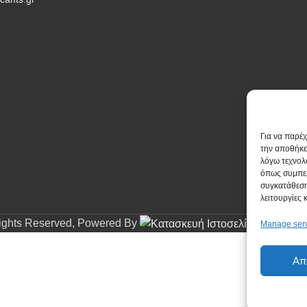
Για να παρέ
την αποθήκε
λόγω τεχνολ
όπως συμπερ
συγκατάθεση
λειτουργίες 
Rights Reserved, Powered By
Manage ser
Απ