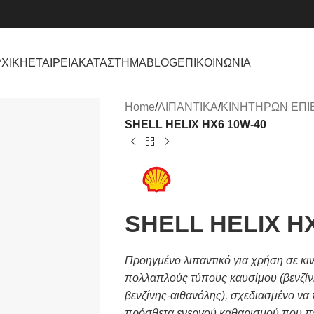
ΧΙΚΗ
ΕΤΑΙΡΕΙΑ
ΚΑΤΑΣΤΗΜΑ
BLOG
ΕΠΙΚΟΙΝΩΝΙΑ
Home
/
ΛΙΠΑΝΤΙΚΑ
/
ΚΙΝΗΤΗΡΩΝ ΕΠΙ
SHELL HELIX HX6 10W-40
SHELL HELIX H
Προηγμένο λιπαντικό για χρήση σε κ
πολλαπλούς τύπους καυσίμου (βενζίνη,
βενζίνης-αιθανόλης), σχεδιασμένο να
πρόσθετα ενεργού καθαρισμού που περ