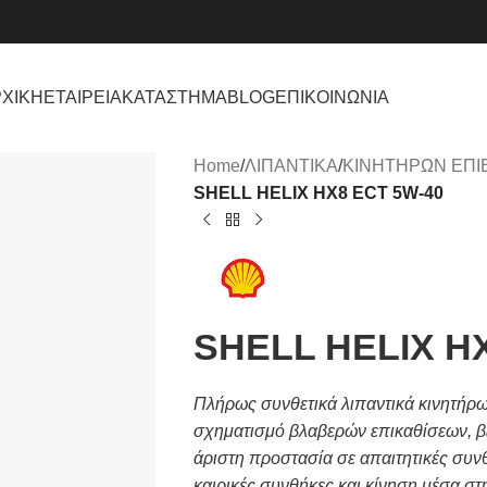
ΧΙΚΗ
ΕΤΑΙΡΕΙΑ
ΚΑΤΑΣΤΗΜΑ
BLOG
ΕΠΙΚΟΙΝΩΝΙΑ
Home
/
ΛΙΠΑΝΤΙΚΑ
/
ΚΙΝΗΤΗΡΩΝ ΕΠΙ
SHELL HELIX HX8 ECT 5W-40
SHELL HELIX H
Πλήρως συνθετικά λιπαντικά κινητήρ
σχηματισμό βλαβερών επικαθίσεων, βε
άριστη προστασία σε απαιτητικές συν
καιρικές συνθήκες και κίνηση μέσα σ