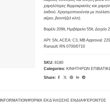
χαμηλότερες θερμοκρασίες και χαμηλή
λαδιού. Χρησιμοποιούνται με πολλαπλ
αέριο, βιοντήζελ κλπ).
Βαρέλι 209lt, Ημιβάρελο 55lt, Δοχείο 20
API: SN, ACEA: C3, MB Approval: 229
Ranault: RN 0700/0710
SKU:
8180
Categories:
ΚΙΝΗΤΗΡΩΝ ΕΠΙΒΑΤΙ
Share:
 INFORMATION
ΦΌΡΜΑ ΕΚΔΉΛΩΣΗΣ ΕΝΔΙΑΦΈΡΟΝΤΟΣ