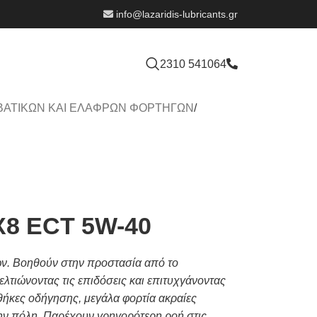
info@lazaridis-lubricants.gr
2310 541064
ΒΑΤΙΚΩΝ ΚΑΙ ΕΛΑΦΡΩΝ ΦΟΡΤΗΓΩΝ
/
X8 ECT 5W-40
ων. Βοηθούν στην προστασία από το
λτιώνοντας τις επιδόσεις και επιτυχγάνοντας
θήκες οδήγησης, μεγάλα φορτία ακραίες
την πόλη. Παρέχουν γρηγορότερη ροή στις