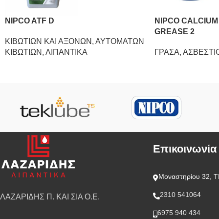
NIPCO ATF D
NIPCO CALCIUM
GREASE 2
ΚΙΒΩΤΙΩΝ ΚΑΙ ΑΞΟΝΩΝ
,
ΑΥΤΟΜΑΤΩΝ
ΚΙΒΩΤΙΩΝ
,
ΛΙΠΑΝΤΙΚΑ
ΓΡΑΣΑ
,
ΑΣΒΕΣΤΙ
Επικοινωνία
Μοναστηρίου 32, Τ
2310 541064
ΛΑΖΑΡΙΔΗΣ Π. ΚΑΙ ΣΙΑ Ο.Ε.
6975 940 434