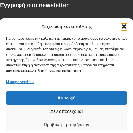
Eγγραφή στο newsletter
First Name
Διαχείριση Συγκατάθεσης
Για να παρέχουμε την καλύτερη εμπειρία, χρησιμοποιούμε τεχνολογίες όπως
cookies για την αποθήκευση ή/και την πρόσβαση σε πληροφορίες
Last Name
συσκευών. Η συγκατάθεση για τις εν λόγω τεχνολογίες θα μας επιτρέψει να
επεξεργαστούμε δεδομένα προσωπικού χαρακτήρα, όπως συμπεριφορά
περιήγησης ή μοναδικά αναγνωριστικά σε αυτόν τον ιστότοπο. Η μη
συγκατάθεση ή η ανάκληση της συγκατάθεσης, μπορεί να επηρεάσει
αρνητικά ορισμένες λειτουργίες και δυνατότητες.
Company
Manage services
Αποδοχή
I have read and agree to the terms & conditions
Δεν αποδέχομαι
Προβολή προτιμήσεων