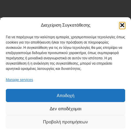
Eγγραφή στο newsletter
Διαχείριση Συγκατάθεσης
First Name
Για να παρέχουμε την καλύτερη εμπειρία, χρησιμοποιούμε τεχνολογίες όπως
cookies για την αποθήκευση ή/και την πρόσβαση σε πληροφορίες
συσκευών. Η συγκατάθεση για τις εν λόγω τεχνολογίες θα μας επιτρέψει να
επεξεργαστούμε δεδομένα προσωπικού χαρακτήρα, όπως συμπεριφορά
περιήγησης ή μοναδικά αναγνωριστικά σε αυτόν τον ιστότοπο. Η μη
Last Name
συγκατάθεση ή η ανάκληση της συγκατάθεσης, μπορεί να επηρεάσει
αρνητικά ορισμένες λειτουργίες και δυνατότητες.
Manage services
Company
Αποδοχή
Δεν αποδέχομαι
I have read and agree to the terms & conditions
Προβολή προτιμήσεων