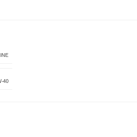
INE
W-40