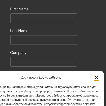
First Name
Last Name
Company
I have read and agree to the terms &
Διαχείριση Συγκατάθεσης
conditions
χουμε την καλύτερη εμπειρία, χρησιμοποιούμε τεχνολογίες όπως cookies για
υση ή/και την πρόσβαση σε πληροφορίες συσκευών. Η συγκατάθεση για τις εν
ογίες θα μας επιτρέψει να επεξεργαστούμε δεδομένα προσωπικού χαρακτήρα,
ιφορά περιήγησης ή μοναδικά αναγνωριστικά σε αυτόν τον ιστότοπο. Η μη
 ή η ανάκληση της συγκατάθεσης, μπορεί να επηρεάσει αρνητικά ορισμένες