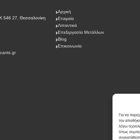
Αρχική
Κ 546 27, Θεσσαλονίκη
Εταιρεία
Λιπαντικά
Επεξεργασία Μετάλλων
Blog
Επικοινωνία
icants.gr
Για να παρέ
την αποθήκε
λόγω τεχνολ
όπως συμπερ
συγκατάθεση