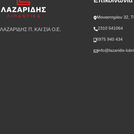
Επικοινωνία
Μοναστηρίου 32, Τ
2310 541064
ΛΑΖΑΡΙΔΗΣ Π. ΚΑΙ ΣΙΑ Ο.Ε.
6975 940 434
info@lazaridis-lubr