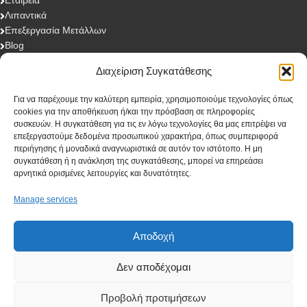
Λιπαντικά
Επεξεργασία Μετάλλων
Blog
Επικοινωνία
Διαχείριση Συγκατάθεσης
Για να παρέχουμε την καλύτερη εμπειρία, χρησιμοποιούμε τεχνολογίες όπως
Eγγραφή στο newsletter
cookies για την αποθήκευση ή/και την πρόσβαση σε πληροφορίες
συσκευών. Η συγκατάθεση για τις εν λόγω τεχνολογίες θα μας επιτρέψει να
επεξεργαστούμε δεδομένα προσωπικού χαρακτήρα, όπως συμπεριφορά
περιήγησης ή μοναδικά αναγνωριστικά σε αυτόν τον ιστότοπο. Η μη
First Name
συγκατάθεση ή η ανάκληση της συγκατάθεσης, μπορεί να επηρεάσει
αρνητικά ορισμένες λειτουργίες και δυνατότητες.
Manage services
Last Name
Αποδοχή
Δεν αποδέχομαι
Company
Προβολή προτιμήσεων