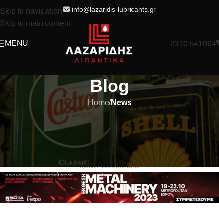
info@lazaridis-lubricants.gr
Skip to navigation
Skip to main content
MENU
2310 541064
Blog
Home
/
News
NEWS
Συμμετοχή στην Metal Machinery
2023
xo
On 12/10/2023