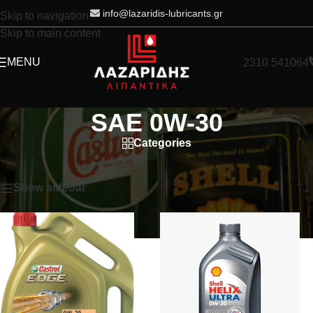
info@lazaridis-lubricants.gr
Skip to navigation
Skip to main content
MENU
2310 541064
SAE 0W-30
Categories
Home
/
Product ΙΞΩΔΕΣ
/
SAE 0W-30
Showing all 4 results
Show sidebar