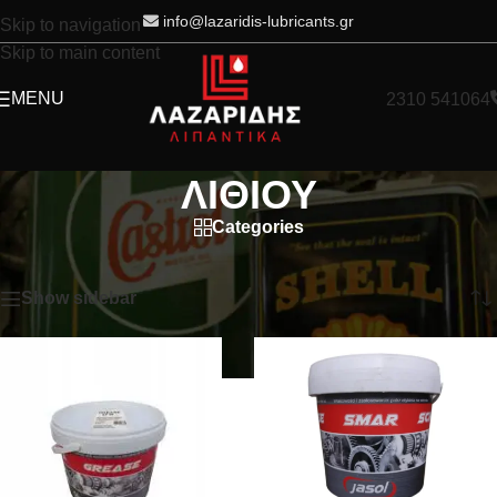
info@lazaridis-lubricants.gr
Skip to navigation
Skip to main content
MENU
2310 541064
ΛΙΘΙΟΥ
Categories
Home
/
ΛΙΠΑΝΤΙΚΑ
/
ΓΡΑΣΑ
/
ΛΙΘΙΟΥ
Showing 1–12 of 13 results
Show sidebar