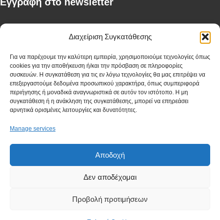
Eγγραφή στο newsletter
First Name
Διαχείριση Συγκατάθεσης
Για να παρέχουμε την καλύτερη εμπειρία, χρησιμοποιούμε τεχνολογίες όπως
cookies για την αποθήκευση ή/και την πρόσβαση σε πληροφορίες
Last Name
συσκευών. Η συγκατάθεση για τις εν λόγω τεχνολογίες θα μας επιτρέψει να
επεξεργαστούμε δεδομένα προσωπικού χαρακτήρα, όπως συμπεριφορά
περιήγησης ή μοναδικά αναγνωριστικά σε αυτόν τον ιστότοπο. Η μη
συγκατάθεση ή η ανάκληση της συγκατάθεσης, μπορεί να επηρεάσει
αρνητικά ορισμένες λειτουργίες και δυνατότητες.
Company
Manage services
Αποδοχή
I have read and agree to the terms & conditions
Δεν αποδέχομαι
Προβολή προτιμήσεων
2023 - Λαζαρίδης, All Rights Reserved, Powered By