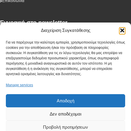
Επικοινωνία
Eγγραφή στο newsletter
Διαχείριση Συγκατάθεσης
First Name
Για να παρέχουμε την καλύτερη εμπειρία, χρησιμοποιούμε τεχνολογίες όπως
cookies για την αποθήκευση ή/και την πρόσβαση σε πληροφορίες
συσκευών. Η συγκατάθεση για τις εν λόγω τεχνολογίες θα μας επιτρέψει να
επεξεργαστούμε δεδομένα προσωπικού χαρακτήρα, όπως συμπεριφορά
περιήγησης ή μοναδικά αναγνωριστικά σε αυτόν τον ιστότοπο. Η μη
Last Name
συγκατάθεση ή η ανάκληση της συγκατάθεσης, μπορεί να επηρεάσει
αρνητικά ορισμένες λειτουργίες και δυνατότητες.
Manage services
Company
Αποδοχή
Δεν αποδέχομαι
I have read and agree to the terms & conditions
Προβολή προτιμήσεων