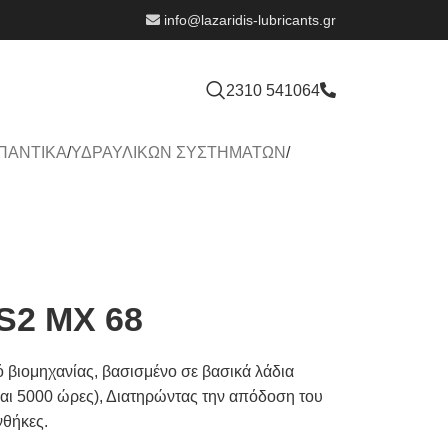
info@lazaridis-lubricants.gr
2310 541064
ΙΠΑΝΤΙΚΑ
/
ΥΔΡΑΥΛΙΚΩΝ ΣΥΣΤΗΜΑΤΩΝ
/
S2 MX 68
ό βιομηχανίας, βασισμένο σε βασικά λάδια
 και 5000 ώρες), Διατηρώντας την απόδοση του
νθήκες.