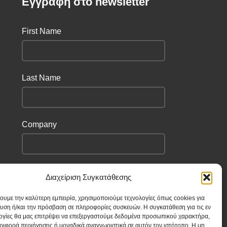
Eγγραφή στο newsletter
First Name
Last Name
Company
I have read and agree to the terms &
Διαχείριση Συγκατάθεσης
conditions
χουμε την καλύτερη εμπειρία, χρησιμοποιούμε τεχνολογίες όπως cookies για
υση ή/και την πρόσβαση σε πληροφορίες συσκευών. Η συγκατάθεση για τις εν
ογίες θα μας επιτρέψει να επεξεργαστούμε δεδομένα προσωπικού χαρακτήρα,
ιφορά περιήγησης ή μοναδικά αναγνωριστικά σε αυτόν τον ιστότοπο. Η μη