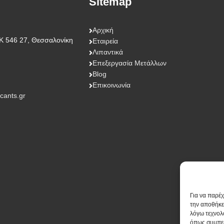
Sitemap
Αρχική
Κ 546 27, Θεσσαλονίκη
Εταιρεία
Λιπαντικά
Επεξεργασία Μετάλλων
Blog
Επικοινωνία
icants.gr
Για να παρέ
την αποθήκε
λόγω τεχνολ
όπως συμπερ