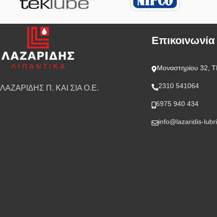
Επικοινωνία
Μοναστηρίου 32, Τ
2310 541064
ΛΑΖΑΡΙΔΗΣ Π. ΚΑΙ ΣΙΑ Ο.Ε.
6975 940 434
info@lazaridis-lubr