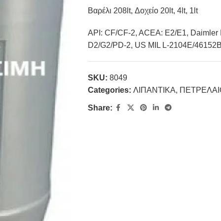
Βαρέλι 208lt, Δοχείο 20lt, 4lt, 1lt
API: CF/CF-2, ACEA: E2/E1, Daimler
D2/G2/PD-2, US MIL L-2104E/46152B,
SKU:
8049
Categories:
ΛΙΠΑΝΤΙΚΑ
,
ΠΕΤΡΕΛΑ
Share: