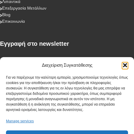
Λιπαντικά
Επεξεργασία Μετάλλων
Blog
Επικοινωνία
Eγγραφή στο newsletter
First Name
Διαχείριση Συγκατάθεσης
Για να παρέχουμε την καλύτερη εμπειρία, χρησιμοποιούμε τεχνολογίες όπως
cookies για την αποθήκευση ή/και την πρόσβαση σε πληροφορίες
Last Name
συσκευών. Η συγκατάθεση για τις εν λόγω τεχνολογίες θα μας επιτρέψει να
επεξεργαστούμε δεδομένα προσωπικού χαρακτήρα, όπως συμπεριφορά
περιήγησης ή μοναδικά αναγνωριστικά σε αυτόν τον ιστότοπο. Η μη
συγκατάθεση ή η ανάκληση της συγκατάθεσης, μπορεί να επηρεάσει
αρνητικά ορισμένες λειτουργίες και δυνατότητες.
Company
Manage services