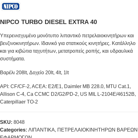
NIPCO TURBO DIESEL EXTRA 40
Υπερενισχυμένο μονότυπο λιπαντικό πετρελαιοκινητήρων και
βενζινοκινητήρων. Ιδανικό για στατικούς κινητήρες. Κατάλληλο
και για κιβώτια ταχυτήτων, μετατροπείς ροπής, και υδραυλικά
συστήματα.
Βαρέλι 208lt, Δοχείο 20lt, 4lt, 1lt
API: CF/CF-2, ACEA: E2/E1, Daimler MB 228.0, MTU Cat.1,
Allison C-4, Ca CCMC D2/G2/PD-2, US MIL L-2104E/46152B,
Caterpillaer TO-2
SKU:
8048
Categories:
ΛΙΠΑΝΤΙΚΑ
,
ΠΕΤΡΕΛΑΙΟΚΙΝΗΤΗΡΩΝ ΒΑΡΕΩΝ
ΕΦΑΡΜΟΓΩΝ