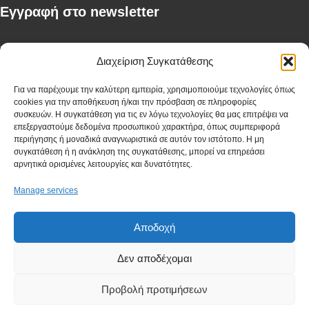
Eγγραφή στο newsletter
First Name
Διαχείριση Συγκατάθεσης
Για να παρέχουμε την καλύτερη εμπειρία, χρησιμοποιούμε τεχνολογίες όπως
cookies για την αποθήκευση ή/και την πρόσβαση σε πληροφορίες
Last Name
συσκευών. Η συγκατάθεση για τις εν λόγω τεχνολογίες θα μας επιτρέψει να
επεξεργαστούμε δεδομένα προσωπικού χαρακτήρα, όπως συμπεριφορά
περιήγησης ή μοναδικά αναγνωριστικά σε αυτόν τον ιστότοπο. Η μη
συγκατάθεση ή η ανάκληση της συγκατάθεσης, μπορεί να επηρεάσει
αρνητικά ορισμένες λειτουργίες και δυνατότητες.
Company
Manage services
Αποδοχή
I have read and agree to the terms & conditions
Δεν αποδέχομαι
Προβολή προτιμήσεων